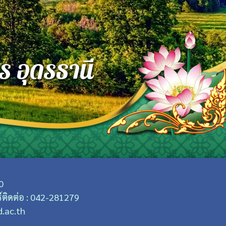
ร อุดรธานี
0
ติดต่อ : 042-281279
d.ac.th