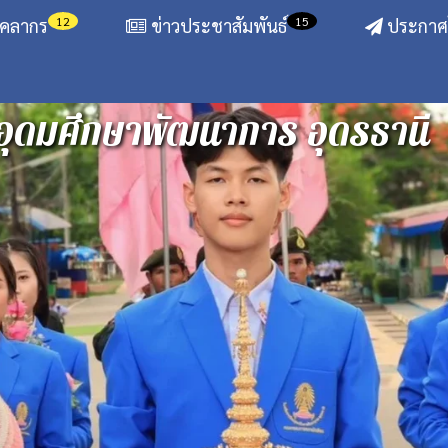
12
15
ุคลากร
ข่าวประชาสัมพันธ์
ประกาศโ
อุดมศึกษาพัฒนาการ อุดรธานี