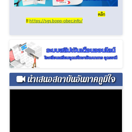
คลิก
!!
https://sgs.bopp-obec.info/
นำเสนอสถาบันอันภาคภูมิใจ