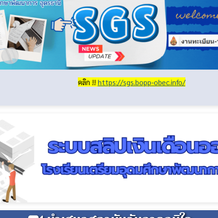
คลิก !!
https://sgs.bopp-obec.info/