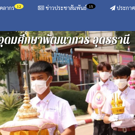
12
15
ุคลากร
ข่าวประชาสัมพันธ์
ประกาศโ
อุดมศึกษาพัฒนาการ อุดรธานี