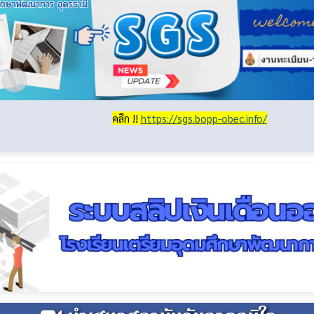
คลิก !!
https://sgs.bopp-obec.info/