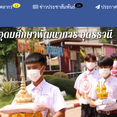
12
15
ุคลากร
ข่าวประชาสัมพันธ์
ประกาศโ
อุดมศึกษาพัฒนาการ อุดรธานี